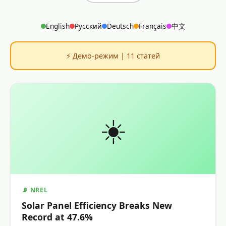
English
Русский
Deutsch
Français
中文
⚡ Демо-режим | 11 статей
☀️
📡 NREL
Solar Panel Efficiency Breaks New
Record at 47.6%